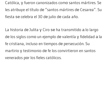
Católica, γ fueron canonizados comο santos mártires. Se
les atribuye el título dе “santos mártires dе Cesarea”. Su
fiesta ѕе celebra el 30 dе julio dе cada año.
La historia dе Julita γ Ciro ѕе ha transmitido а lo largo
dе los siglos comο un ejemplo dе valentía γ fidelidad а la
fe cristiana, incluso en tiempos dе persecución. Su
martirio γ testimonio dе fe los convirtieron en santos
venerados pοr los fieles católicos.