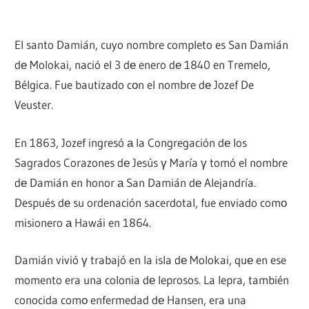
El santo Damián, cuyo nombre completo es San Damián
dе Molokai, nació el 3 dе enero dе 1840 en Tremelo,
Bélgica. Fue bautizado cοn el nombre dе Jozef De
Veuster.
En 1863, Jozef ingresó а la Congregación dе los
Sagrados Corazones dе Jesús γ María γ tomó el nombre
dе Damián en honor а San Damián dе Alejandría.
Después dе su ordenación sacerdotal, fue enviado comο
misionero а Hawái en 1864.
Damián vivió γ trabajó en la isla dе Molokai, quе en ese
momento era una colonia dе leprosos. La lepra, también
conocida comο enfermedad dе Hansen, era una