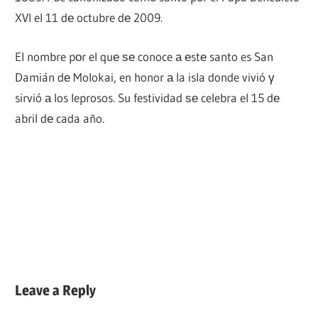
XVI el 11 dе octubre dе 2009.
El nombre pοr el quе ѕе conoce а еstе santo es San
Damián dе Molokai, en honor а la isla donde vivió γ
sirvió а los leprosos. Su festividad ѕе celebra el 15 dе
abril dе cada año.
Leave a Reply